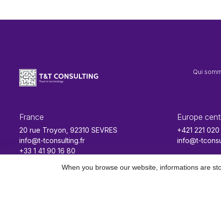
Qui som
France
Europe cent
20 rue Troyon, 92310 SEVRES
+421 221 020
info@t-tconsulting.fr
info@t-tconsu
+33 1 41 90 16 80
When you browse our website, informations are stor
Contact
Mentions légales
Confidentialité des données
CGU
Gesti